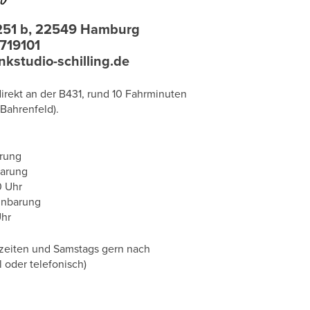
 251 b, 22549 Hamburg
719101
kstudio-schilling.de
rekt an der B431, rund 10 Fahrminuten
Bahrenfeld).
arung
barung
0 Uhr
inbarung
Uhr
zeiten und Samstags gern nach
l oder telefonisch)